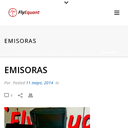
EMISORAS
PORTADA
»
TURNIGY ER9X – ANÁLISIS Y PRUEBAS
»
EMISORAS
EMISORAS
Por
Posted
11 mayo, 2014
In
0