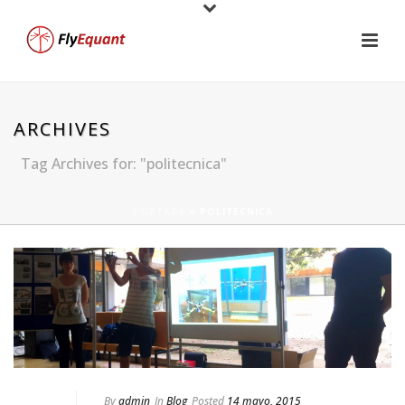
ARCHIVES
Tag Archives for: "politecnica"
PORTADA
»
POLITECNICA
By
admin
In
Blog
Posted
14 mayo, 2015