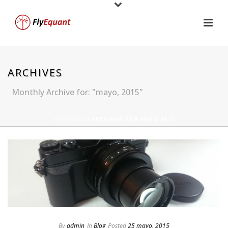
ARCHIVES
Monthly Archive for: "mayo, 2015"
PORTADA
»
ARCHIVOS POR MAYO 2015
By
admin
In
Blog
Posted
25 mayo, 2015