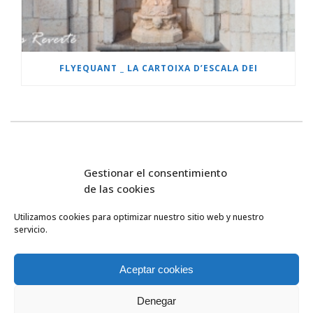
FLYEQUANT _ LA CARTOIXA D’ESCALA DEI
Gestionar el consentimiento
de las cookies
Utilizamos cookies para optimizar nuestro sitio web y nuestro
servicio.
FlyEquant & DroneSolutions © 2016
INICIO
SERVICIOS
Aceptar cookies
ESCUELA DE VUELO
NOSOTROS
Denegar
PROYECTOS