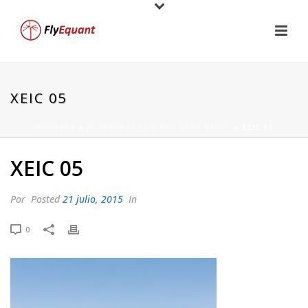
XEIC 05
PORTADA
»
JA TENIM EL CLIP DEL GRUP XEIC! .
»
XEIC 05
XEIC 05
Por
Posted
21 julio, 2015
In
0