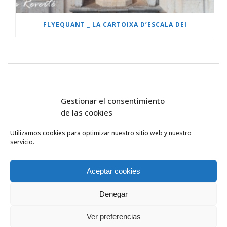
FLYEQUANT _ LA CARTOIXA D’ESCALA DEI
Gestionar el consentimiento
de las cookies
Utilizamos cookies para optimizar nuestro sitio web y nuestro
servicio.
FlyEquant & DroneSolutions © 2016
INICIO
SERVICIOS
Aceptar cookies
ESCUELA DE VUELO
NOSOTROS
Denegar
PROYECTOS
0
HERRAMIENTAS
Ver preferencias
CONTACTA