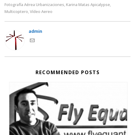
Fotografía Aérea Urbanizaciones
Karina Matas Apicalypse
,
,
Multicoptero
Vídeo Aereo
,
admin
RECOMMENDED POSTS