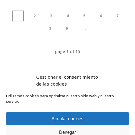
1
2
3
4
5
6
7
8
9
...
page
1
of
15
Gestionar el consentimiento
de las cookies
Utilizamos cookies para optimizar nuestro sitio web y nuestro
servicio.
FlyEquant & DroneSolutions © 2016
INICIO
SERVICIOS
Aceptar cookies
ESCUELA DE VUELO
NOSOTROS
Denegar