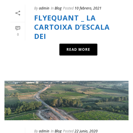
By
admin
In
Blog
Posted
10 febrero, 2021
FLYEQUANT _ LA
CARTOIXA D’ESCALA
DEI
0
READ MORE
By
admin
In
Blog
Posted
22 junio, 2020