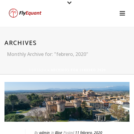
ARCHIVES
Monthly Archive for: "febrero, 2020"
PORTADA
»
ARCHIVOS POR FEBRERO 2020
By
admin
In
Blog
Posted
11 febrero, 2020