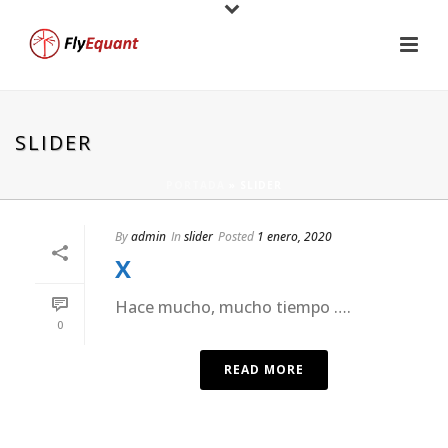
SLIDER
PORTADA
»
SLIDER
By
admin
In
slider
Posted
1 enero, 2020
X
Hace mucho, mucho tiempo ….
0
READ MORE