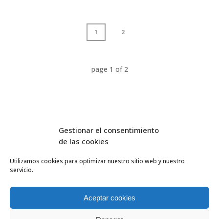
1
2
page
1
of
2
Gestionar el consentimiento
de las cookies
Utilizamos cookies para optimizar nuestro sitio web y nuestro
servicio.
FlyEquant & DroneSolutions © 2016
INICIO
SERVICIOS
Aceptar cookies
ESCUELA DE VUELO
NOSOTROS