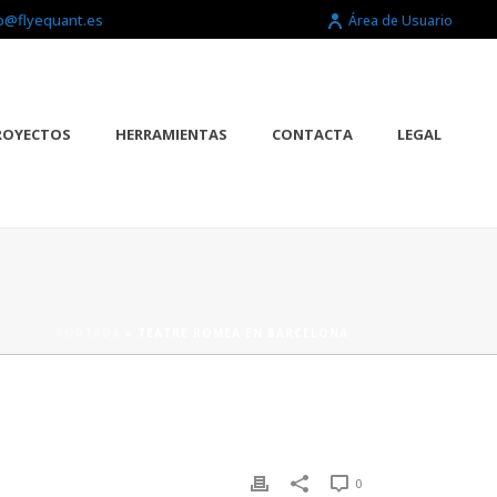
o@flyequant.es
Área de Usuario
ROYECTOS
HERRAMIENTAS
CONTACTA
LEGAL
PORTADA
»
TEATRE ROMEA EN BARCELONA
0