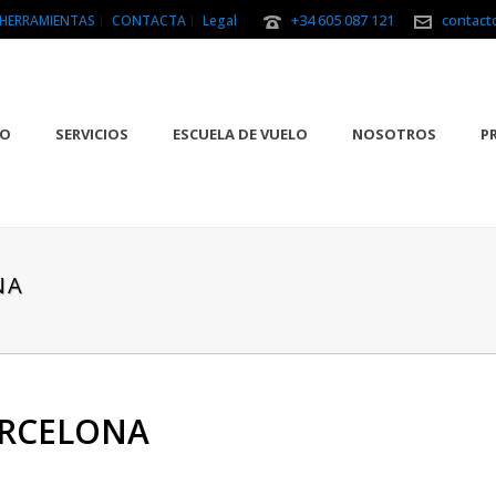
+34 605 087 121
contact
HERRAMIENTAS
CONTACTA
Legal
IO
SERVICIOS
ESCUELA DE VUELO
NOSOTROS
P
NA
ARCELONA