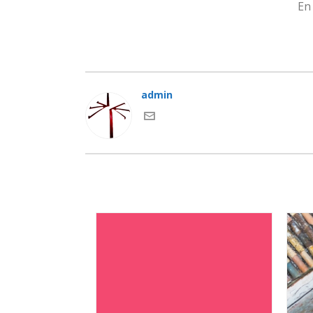
En
admin