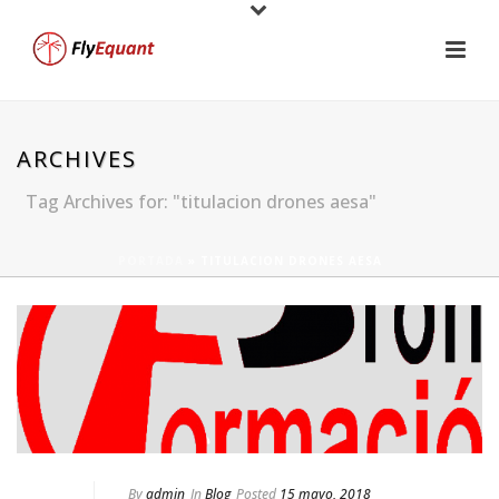
ARCHIVES
Tag Archives for: "titulacion drones aesa"
PORTADA
»
TITULACION DRONES AESA
By
admin
In
Blog
Posted
15 mayo, 2018