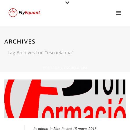
ARCHIVES
Tag Archives for: "escuela rpa"
PORTADA
»
ESCUELA RPA
By
admin
In
Blog
Posted
15 mayo, 2018