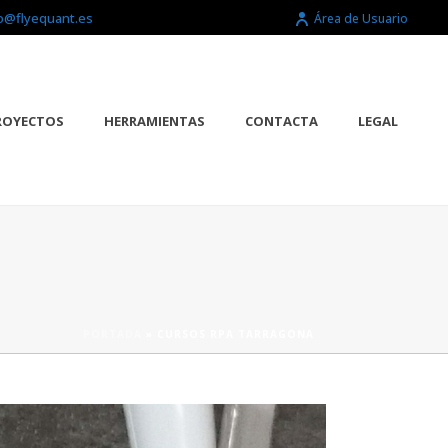
o@flyequant.es
Área de Usuario
ROYECTOS
HERRAMIENTAS
CONTACTA
LEGAL
PORTADA
»
CURSOS RPA TARRAGONA