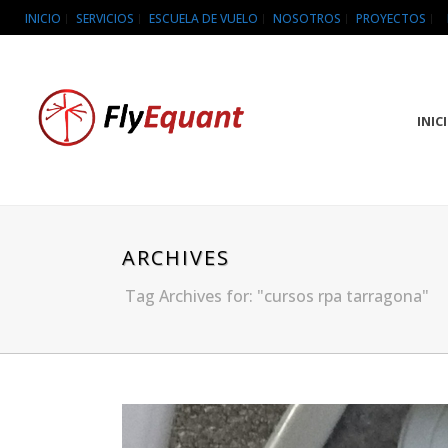
INICIO
SERVICIOS
ESCUELA DE VUELO
NOSOTROS
PROYECTOS
INIC
ARCHIVES
Tag Archives for: "cursos rpa tarragona"