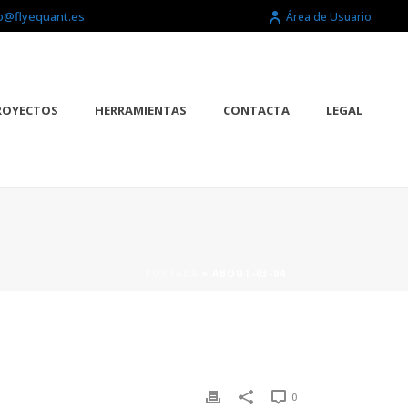
o@flyequant.es
Área de Usuario
ROYECTOS
HERRAMIENTAS
CONTACTA
LEGAL
PORTADA
»
ABOUT-03-04
0