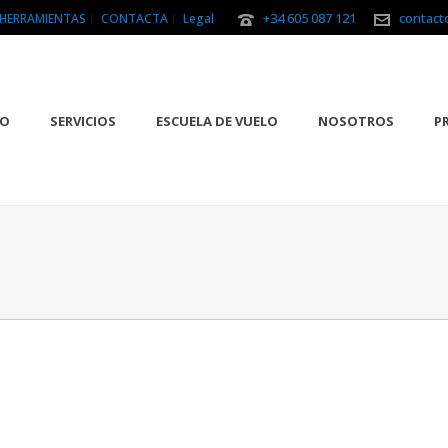
+34 605 087 121
contact
HERRAMIENTAS
CONTACTA
Legal
IO
SERVICIOS
ESCUELA DE VUELO
NOSOTROS
P