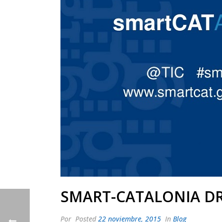
SMART-CATALONIA D
Por
Posted
22 noviembre, 2015
In
Blog