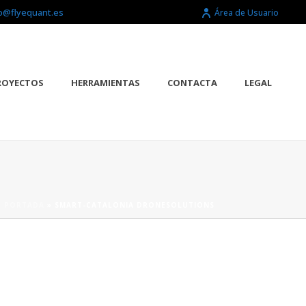
o@flyequant.es
Área de Usuario
ROYECTOS
HERRAMIENTAS
CONTACTA
LEGAL
PORTADA
»
SMART-CATALONIA DRONESOLUTIONS