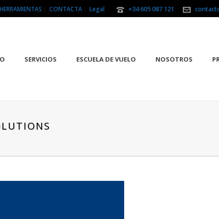
+34 605 087 121
contact
HERRAMIENTAS
CONTACTA
Legal
IO
SERVICIOS
ESCUELA DE VUELO
NOSOTROS
P
OLUTIONS