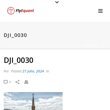
DJI_0030
PORTADA
»
HACE MUCHO, MUCHO TIEMPO ….
»
DJI_0030
DJI_0030
Por
Posted
27 julio, 2024
In
0