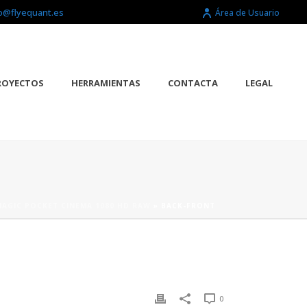
o@flyequant.es
Área de Usuario
ROYECTOS
HERRAMIENTAS
CONTACTA
LEGAL
AGIC POCKET CINEMA 1080 HD RAW
»
BACK-FRONT
0