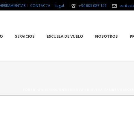
+34 605 087 121
contact
HERRAMIENTAS
CONTACTA
Legal
IO
SERVICIOS
ESCUELA DE VUELO
NOSOTROS
P
PORTADA
»
FLYEQUANT RESERVA SU NUEVA CÁMARA BLACKM