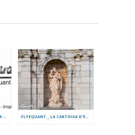
FLYEQUANT HABILITADA PARA ESCENARIO ESPECÍFICO.
FLYEQUANT _ LA CARTOIXA D’ESCALA DEI