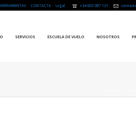
+34 605 087 121
contact
HERRAMIENTAS
CONTACTA
Legal
IO
SERVICIOS
ESCUELA DE VUELO
NOSOTROS
P
PORTADA
»
CURS