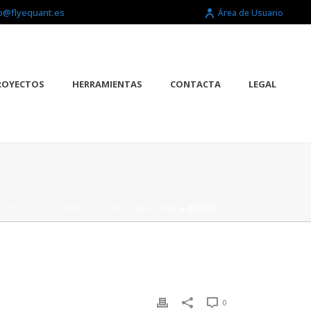
o@flyequant.es
Área de Usuario
ROYECTOS
HERRAMIENTAS
CONTACTA
LEGAL
O PILOTO DE DRON RPA’S EN TARRAGONA
»
DRIFT2
0