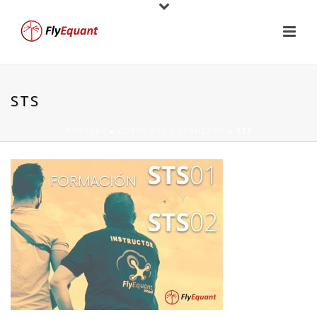
STS
PORTADA
»
CURSO RPA’S AVANZADO
»
STS