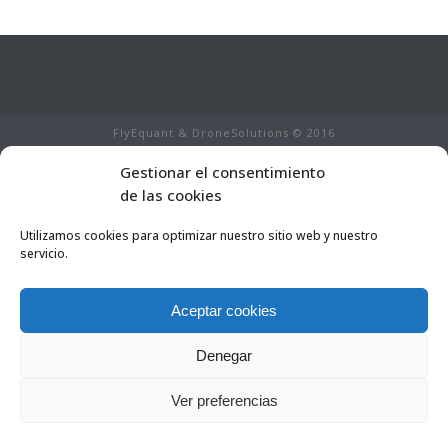
FlyEquant & DroneSolutions © 2016
INICIO
Gestionar el consentimiento
SERVICIOS
de las cookies
ESCUELA DE VUELO
NOSOTROS
Utilizamos cookies para optimizar nuestro sitio web y nuestro
PROYECTOS
servicio.
HERRAMIENTAS
CONTACTA
Legal
Aceptar cookies
Denegar
0
Ver preferencias