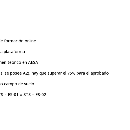
de formación online
ra plataforma
men teórico en AESA
si se posee A2), hay que superar el 75% para el aprobado
tro campo de vuelo
TS – ES-01 o STS – ES-02