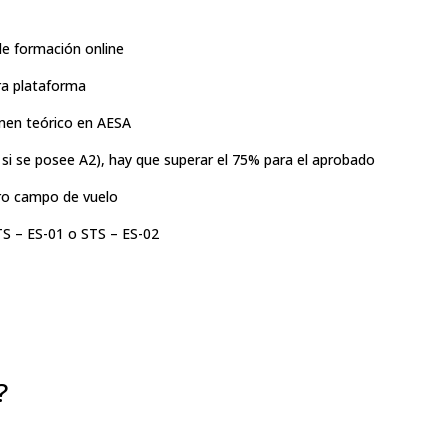
de formación online
ra plataforma
men teórico en AESA
si se posee A2), hay que superar el 75% para el aprobado
tro campo de vuelo
TS – ES-01 o STS – ES-02
?