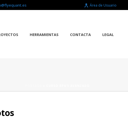
o@flyequant.es
Área de Usuario
ROYECTOS
HERRAMIENTAS
CONTACTA
LEGAL
PORTADA
»
CURSO RPA’S AVANZADO
otos