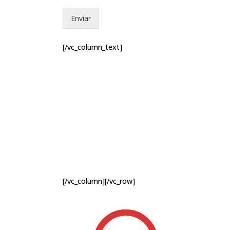
a
s
Enviar
d
e
v
[/vc_column_text]
e
r
i
f
i
c
a
c
i
ó
n
*
[/vc_column][/vc_row]