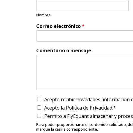
Nombre
Correo electrónico
*
Comentario o mensaje
C
Acepto recibir novedades, información 
a
Acepto la Política de Privacidad.*
s
Permito a FlyEquant almacenar y proces
i
l
Para poder proporcionarte el contenido solicitado, 
l
marque la casilla correspondiente.