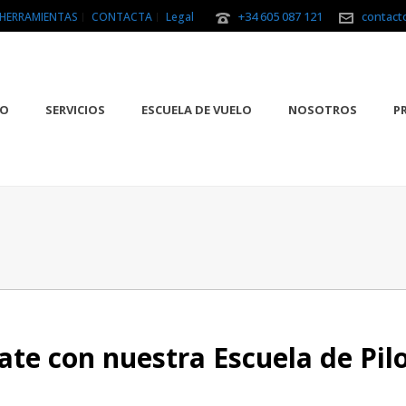
+34 605 087 121
contact
HERRAMIENTAS
CONTACTA
Legal
IO
SERVICIOS
ESCUELA DE VUELO
NOSOTROS
P
te con nuestra Escuela de Pil