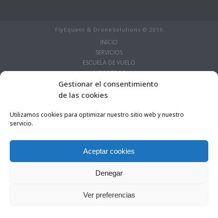
FlyEquant & DroneSolutions © 2016
INICIO
SERVICIOS
ESCUELA DE VUELO
NOSOTROS
Gestionar el consentimiento
PROYECTOS
HERRAMIENTAS
de las cookies
CONTACTA
Legal
Utilizamos cookies para optimizar nuestro sitio web y nuestro
servicio.
Aceptar cookies
Denegar
0
Ver preferencias