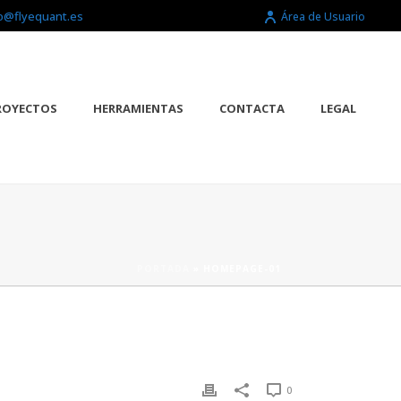
o@flyequant.es
Área de Usuario
ROYECTOS
HERRAMIENTAS
CONTACTA
LEGAL
PORTADA
»
HOMEPAGE-01
0