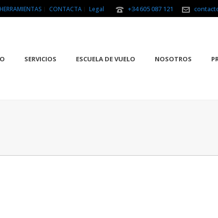
+34 605 087 121
contact
HERRAMIENTAS
CONTACTA
Legal
IO
SERVICIOS
ESCUELA DE VUELO
NOSOTROS
P