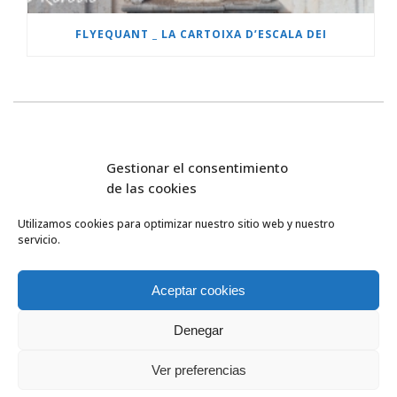
FLYEQUANT _ LA CARTOIXA D’ESCALA DEI
Gestionar el consentimiento
de las cookies
Utilizamos cookies para optimizar nuestro sitio web y nuestro
servicio.
FlyEquant & DroneSolutions © 2016
INICIO
SERVICIOS
Aceptar cookies
ESCUELA DE VUELO
NOSOTROS
Denegar
PROYECTOS
0
HERRAMIENTAS
Ver preferencias
CONTACTA