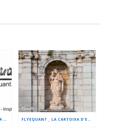
FLYEQUANT HABILITADA PARA ESCENARIO ESPECÍFICO.
FLYEQUANT _ LA CARTOIXA D’ESCALA DEI