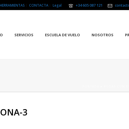
+34 605 087 121
contact
HERRAMIENTAS
CONTACTA
Legal
IO
SERVICIOS
ESCUELA DE VUELO
NOSOTROS
P
PORTADA
»
BODAS CON D
ONA-3