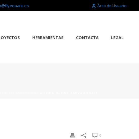
o@flyequant.es
Área de Usuario
ROYECTOS
HERRAMIENTAS
CONTACTA
LEGAL
RON EN TARRAGONA
»
BODA DRONE TARRAGONA-3
0