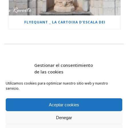
FLYEQUANT _ LA CARTOIXA D’ESCALA DEI
Gestionar el consentimiento
de las cookies
Utilizamos cookies para optimizar nuestro sitio web y nuestro
servicio.
FlyEquant & DroneSolutions © 2016
INICIO
SERVICIOS
Aceptar cookies
ESCUELA DE VUELO
NOSOTROS
Denegar
PROYECTOS
0