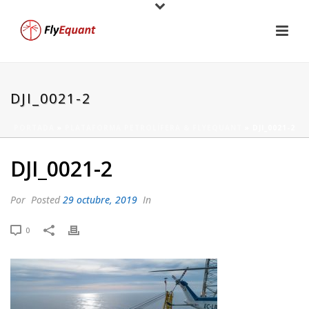
DJI_0021-2
PORTADA
»
PLATAFORMA PETROLÍFERA & FLYEQUANT
»
DJI_0021-2
DJI_0021-2
Por
Posted
29 octubre, 2019
In
0