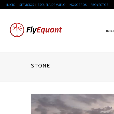
INICIO
SERVICIOS
ESCUELA DE VUELO
NOSOTROS
PROYECTOS
INIC
STONE