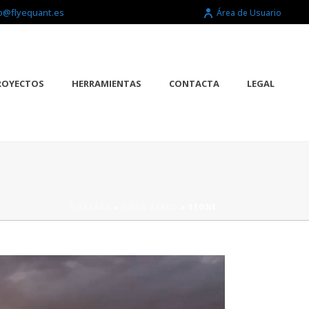
o@flyequant.es
Área de Usuario
ROYECTOS
HERRAMIENTAS
CONTACTA
LEGAL
PORTADA
»
VÍDEO AÉREO
»
STONE