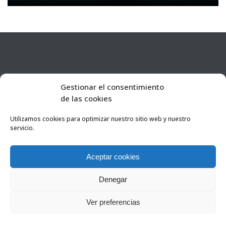
FlyEquant & DroneSolutions © 2016
Gestionar el consentimiento
INICIO
de las cookies
SERVICIOS
ESCUELA DE VUELO
Utilizamos cookies para optimizar nuestro sitio web y nuestro
NOSOTROS
servicio.
PROYECTOS
HERRAMIENTAS
Aceptar cookies
CONTACTA
Legal
Denegar
0
Ver preferencias