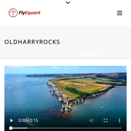
OLDHARRYROCKS
PORTADA
»
VÍDEO AÉREO
»
OLDHARRYROCKS