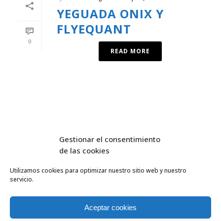
YEGUADA ONIX Y
FLYEQUANT
0
READ MORE
Gestionar el consentimiento
de las cookies
Utilizamos cookies para optimizar nuestro sitio web y nuestro
servicio.
FlyEquant & DroneSolutions © 2016
INICIO
SERVICIOS
Aceptar cookies
ESCUELA DE VUELO