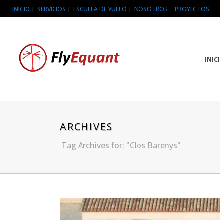
INICIO
SERVICIOS
ESCUELA DE VUELO
NOSOTROS
PROYECTOS
INIC
ARCHIVES
Tag Archives for: "Clos Barenys"