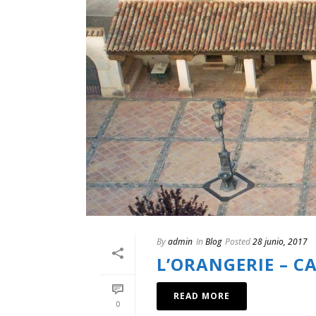
By
admin
In
Blog
Posted
28 junio, 2017
L’ORANGERIE – C
READ MORE
0