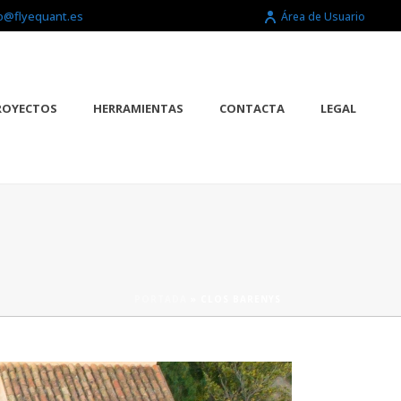
o@flyequant.es
Área de Usuario
ROYECTOS
HERRAMIENTAS
CONTACTA
LEGAL
PORTADA
»
CLOS BARENYS