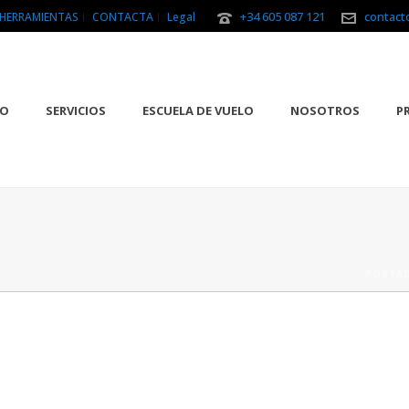
+34 605 087 121
contact
HERRAMIENTAS
CONTACTA
Legal
IO
SERVICIOS
ESCUELA DE VUELO
NOSOTROS
P
PORTA