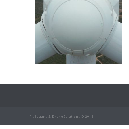
FlyEquant & DroneSolutions © 2016