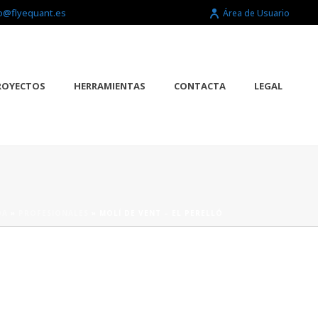
o@flyequant.es
Área de Usuario
ROYECTOS
HERRAMIENTAS
CONTACTA
LEGAL
DA
»
PROFESIONALES
»
MOLÍ DE VENT – EL PERELLÓ