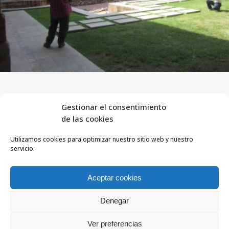
Gestionar el consentimiento
de las cookies
Utilizamos cookies para optimizar nuestro sitio web y nuestro
servicio.
FlyEquant & DroneSolutions © 2016
INICIO
SERVICIOS
Aceptar cookies
ESCUELA DE VUELO
NOSOTROS
Denegar
PROYECTOS
0
HERRAMIENTAS
Ver preferencias