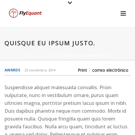
QUISQUE EU IPSUM JUSTO.
PORTADA
»
NEWS
»
QUISQUE EU IPSUM JUSTO.
Print
correo electrónico
AWARDS
25 noviembre, 2014
Suspendisse aliquet malesuada convallis. Proin
vulputate, nunc in vestibulum ornare, purus quam
ultricies magna, porttitor pretium lacus ipsum in nibh.
Duis dapibus pharetra neque non commodo. Morbi id
posuere nulla. Quisque fringilla quam quis lorem
gravida faucibus. Nulla arcu quam, tincidunt ac luctus
a, viverra sed dolor. Pellentesque et pulvinar enim.