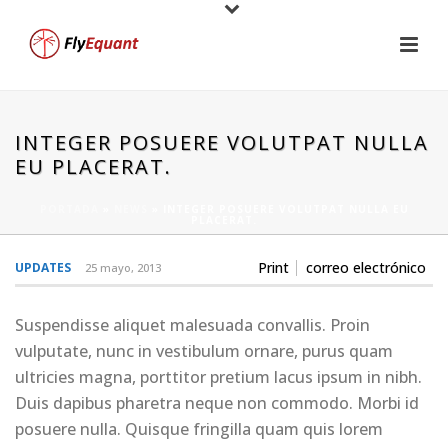
INTEGER POSUERE VOLUTPAT NULLA
EU PLACERAT.
PORTADA
»
NEWS
»
INTEGER POSUERE VOLUTPAT NULLA EU
PLACERAT.
Print
correo electrónico
UPDATES
25 mayo, 2013
Suspendisse aliquet malesuada convallis. Proin
vulputate, nunc in vestibulum ornare, purus quam
ultricies magna, porttitor pretium lacus ipsum in nibh.
Duis dapibus pharetra neque non commodo. Morbi id
posuere nulla. Quisque fringilla quam quis lorem