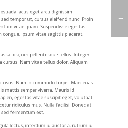
lesuada lacus eget arcu dignissim
 sed tempor ut, cursus eleifend nunc. Proin
ementum vitae quam. Suspendisse egestas
ean congue, ipsum vitae sagittis placerat,
sa nisi, nec pellentesque tellus. Integer
a cursus. Nam vitae tellus dolor. Aliquam
inar risus. Nam in commodo turpis. Maecenas
is mattis semper viverra. Mauris id
apien, egestas vitae suscipit eget, volutpat
tur ridiculus mus. Nulla facilisi. Donec at
h, sed fermentum est.
ula lectus, interdum id auctor a, rutrum id