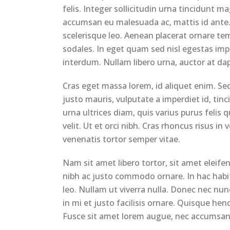
felis. Integer sollicitudin urna tincidunt 
accumsan eu malesuada ac, mattis id ante. 
scelerisque leo. Aenean placerat ornare te
sodales. In eget quam sed nisl egestas imp
interdum. Nullam libero urna, auctor at dap
Cras eget massa lorem, id aliquet enim. Sed
justo mauris, vulputate a imperdiet id, tin
urna ultrices diam, quis varius purus felis 
velit. Ut et orci nibh. Cras rhoncus risus i
venenatis tortor semper vitae.
Nam sit amet libero tortor, sit amet eleife
nibh ac justo commodo ornare. In hac habit
leo. Nullam ut viverra nulla. Donec nec nunc
in mi et justo facilisis ornare. Quisque hen
Fusce sit amet lorem augue, nec accumsan 