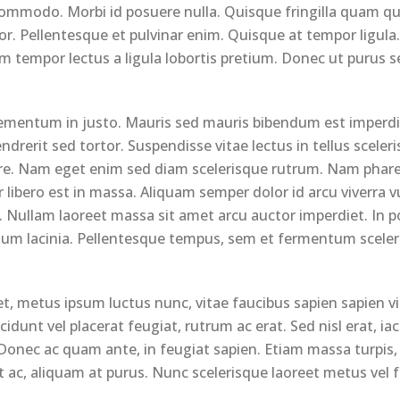
ommodo. Morbi id posuere nulla. Quisque fringilla quam qui
olor. Pellentesque et pulvinar enim. Quisque at tempor ligu
m tempor lectus a ligula lobortis pretium. Donec ut purus 
ementum in justo. Mauris sed mauris bibendum est imperdiet
drerit sed tortor. Suspendisse vitae lectus in tellus sceler
rnare. Nam eget enim sed diam scelerisque rutrum. Nam phar
or libero est in massa. Aliquam semper dolor id arcu viverra 
. Nullam laoreet massa sit amet arcu auctor imperdiet. In 
tum lacinia. Pellentesque tempus, sem et fermentum sceler
, metus ipsum luctus nunc, vitae faucibus sapien sapien vi
dunt vel placerat feugiat, rutrum ac erat. Sed nisl erat, ia
 Donec ac quam ante, in feugiat sapien. Etiam massa turpis,
 ac, aliquam at purus. Nunc scelerisque laoreet metus vel f