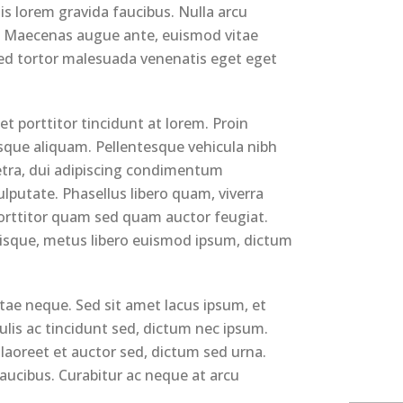
s lorem gravida faucibus. Nulla arcu
la. Maecenas augue ante, euismod vitae
sed tortor malesuada venenatis eget eget
 porttitor tincidunt at lorem. Proin
isque aliquam. Pellentesque vehicula nibh
etra, dui adipiscing condimentum
vulputate. Phasellus libero quam, viverra
porttitor quam sed quam auctor feugiat.
isque, metus libero euismod ipsum, dictum
tae neque. Sed sit amet lacus ipsum, et
culis ac tincidunt sed, dictum nec ipsum.
 laoreet et auctor sed, dictum sed urna.
aucibus. Curabitur ac neque at arcu