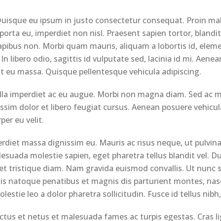
 Quisque eu ipsum in justo consectetur consequat. Proin ma
orta eu, imperdiet non nisl. Praesent sapien tortor, blandit
dapibus non. Morbi quam mauris, aliquam a lobortis id, el
. In libero odio, sagittis id vulputate sed, lacinia id mi. Aen
t eu massa. Quisque pellentesque vehicula adipiscing.
la imperdiet ac eu augue. Morbi non magna diam. Sed ac mas
issim dolor et libero feugiat cursus. Aenean posuere vehicul
per eu velit.
perdiet massa dignissim eu. Mauris ac risus neque, ut pulv
suada molestie sapien, eget pharetra tellus blandit vel. Du
, et tristique diam. Nam gravida euismod convallis. Ut nunc s
iis natoque penatibus et magnis dis parturient montes, nasce
lestie leo a dolor pharetra sollicitudin. Fusce id tellus nib
tus et netus et malesuada fames ac turpis egestas. Cras lig