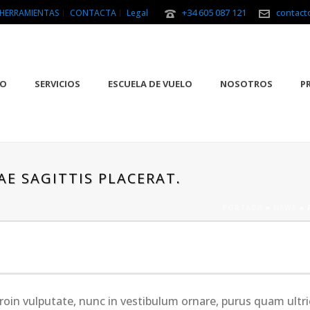
+34 605 087 121
contact
HERRAMIENTAS
CONTACTA
Legal
IO
SERVICIOS
ESCUELA DE VUELO
NOSOTROS
P
AE SAGITTIS PLACERAT.
PORTADA
»
NEWS
»
roin vulputate, nunc in vestibulum ornare, purus quam ultr