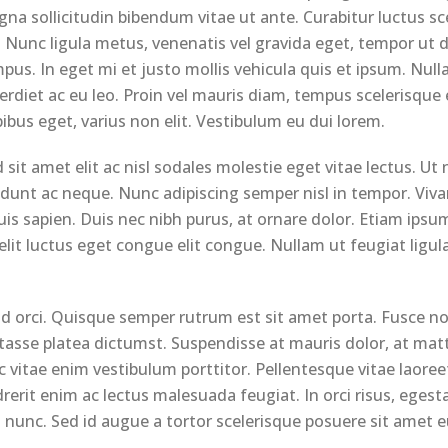
magna sollicitudin bibendum vitae ut ante. Curabitur luctus 
Nunc ligula metus, venenatis vel gravida eget, tempor ut du
mpus. In eget mi et justo mollis vehicula quis et ipsum. Nu
erdiet ac eu leo. Proin vel mauris diam, tempus scelerisque
ibus eget, varius non elit. Vestibulum eu dui lorem.
 sit amet elit ac nisl sodales molestie eget vitae lectus. Ut
cidunt ac neque. Nunc adipiscing semper nisl in tempor. Viva
quis sapien. Duis nec nibh purus, at ornare dolor. Etiam ipsu
n velit luctus eget congue elit congue. Nullam ut feugiat ligu
nd orci. Quisque semper rutrum est sit amet porta. Fusce no
asse platea dictumst. Suspendisse at mauris dolor, at matt
 vitae enim vestibulum porttitor. Pellentesque vitae laoreet
drerit enim ac lectus malesuada feugiat. In orci risus, eges
nunc. Sed id augue a tortor scelerisque posuere sit amet e