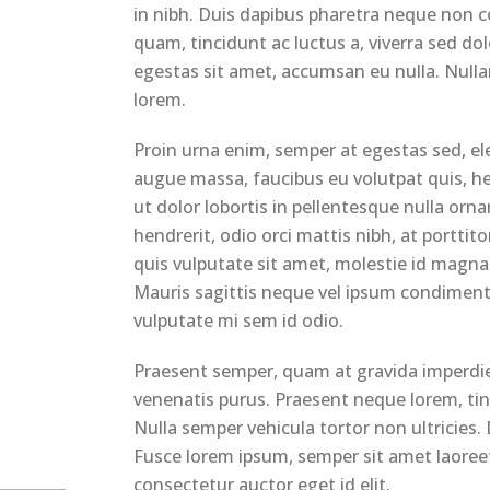
in nibh. Duis dapibus pharetra neque non c
quam, tincidunt ac luctus a, viverra sed d
egestas sit amet, accumsan eu nulla. Nulla
lorem.
Proin urna enim, semper at egestas sed, el
augue massa, faucibus eu volutpat quis, hen
ut dolor lobortis in pellentesque nulla o
hendrerit, odio orci mattis nibh, at porttit
quis vulputate sit amet, molestie id magna
Mauris sagittis neque vel ipsum condimen
vulputate mi sem id odio.
Praesent semper, quam at gravida imperdiet
venenatis purus. Praesent neque lorem, tinci
Nulla semper vehicula tortor non ultricies.
Fusce lorem ipsum, semper sit amet laoreet
consectetur auctor eget id elit.