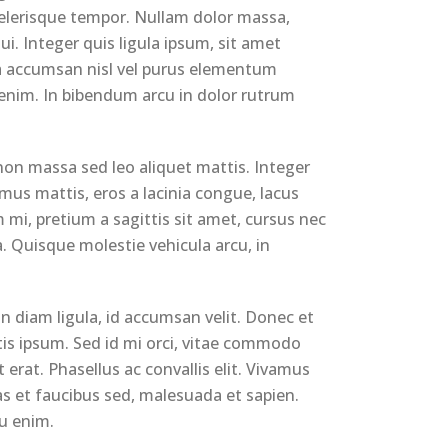
scelerisque tempor. Nullam dolor massa,
i. Integer quis ligula ipsum, sit amet
lla accumsan nisl vel purus elementum
 enim. In bibendum arcu in dolor rutrum
 non massa sed leo aliquet mattis. Integer
mus mattis, eros a lacinia congue, lacus
m mi, pretium a sagittis sit amet, cursus nec
la. Quisque molestie vehicula arcu, in
n diam ligula, id accumsan velit. Donec et
is ipsum. Sed id mi orci, vitae commodo
 erat. Phasellus ac convallis elit. Vivamus
tas et faucibus sed, malesuada et sapien.
u enim.