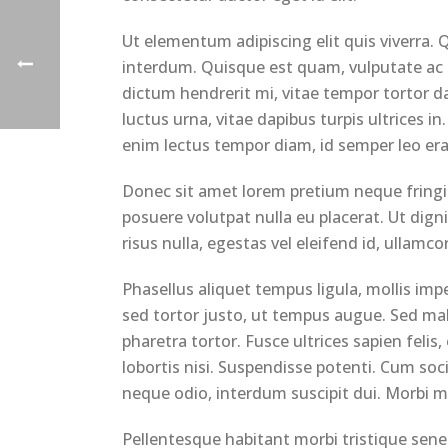
Ut elementum adipiscing elit quis viverra.
interdum. Quisque est quam, vulputate ac p
dictum hendrerit mi, vitae tempor tortor 
luctus urna, vitae dapibus turpis ultrices in
enim lectus tempor diam, id semper leo era
Donec sit amet lorem pretium neque fringil
posuere volutpat nulla eu placerat. Ut dign
risus nulla, egestas vel eleifend id, ullamcor
Phasellus aliquet tempus ligula, mollis im
sed tortor justo, ut tempus augue. Sed male
pharetra tortor. Fusce ultrices sapien felis
lobortis nisi. Suspendisse potenti. Cum soc
neque odio, interdum suscipit dui. Morbi mo
Pellentesque habitant morbi tristique senec