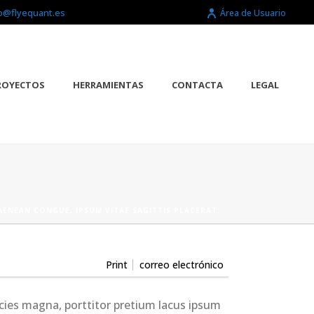
o@flyequant.es
Área de Usuario
ROYECTOS
HERRAMIENTAS
CONTACTA
LEGAL
AENEAN CONGUE, IPSUM VITAE SAGITTIS PLACERAT.
Print
correo electrónico
icies magna, porttitor pretium lacus ipsum