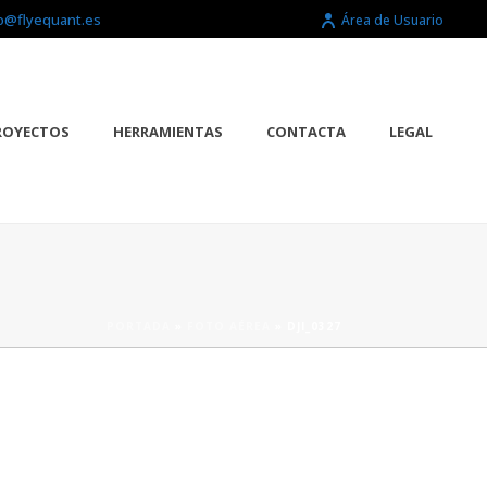
o@flyequant.es
Área de Usuario
ROYECTOS
HERRAMIENTAS
CONTACTA
LEGAL
PORTADA
»
FOTO AÉREA
»
DJI_0327