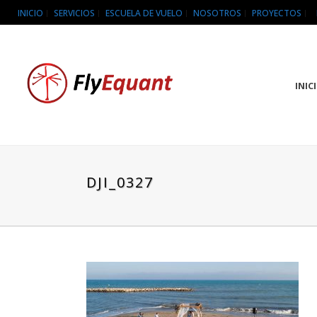
INICIO
SERVICIOS
ESCUELA DE VUELO
NOSOTROS
PROYECTOS
INIC
DJI_0327