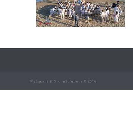
FlyEquant & DroneSolutions © 2016