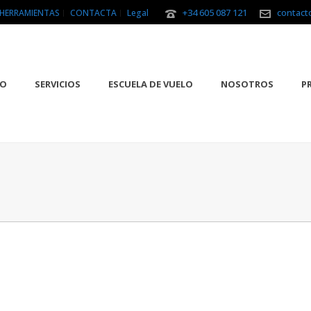
+34 605 087 121
contact
HERRAMIENTAS
CONTACTA
Legal
IO
SERVICIOS
ESCUELA DE VUELO
NOSOTROS
P